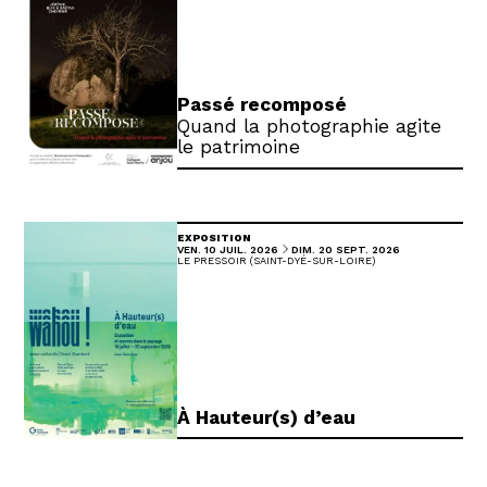
Passé recomposé
Quand la photographie agite
le patrimoine
EXPOSITION
DU
AU
VENDREDI
JUILLET
DIMANCHE
SEPTEMBRE
VEN.
10
JUIL.
2026
DIM.
20
SEPT.
2026
LE PRESSOIR (SAINT-DYÉ-SUR-LOIRE)
À Hauteur(s) d’eau