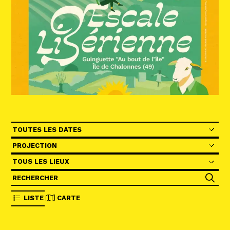
Abonnez-vous !
N
La Newsletter
Les dernières nouvelles du Val de Loire
patrimoine mondial délivrées directement
dans votre boîte mail.
Les périodes
Catégories
Lieu (field_evt_location)
Grouper le filtre des champs
LISTE
CARTE