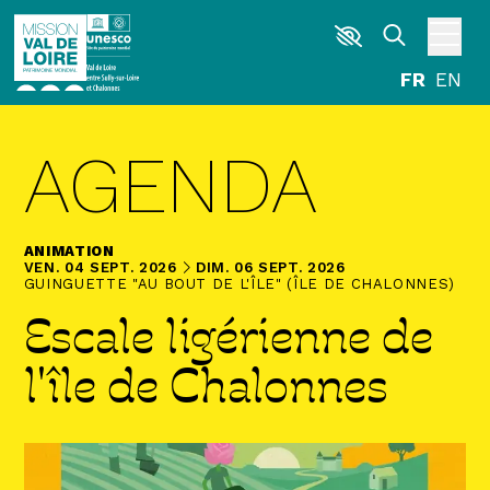
Aller au contenu principal
DÉCOUVRIR
AGENDA
EXPLORER
ARPENTER
ANIMATION
HABITER
DU
VENDREDI
SEPTEMBRE
AU
DIMANCHE
SEPTEMBRE
VEN.
04
SEPT.
2026
DIM.
06
SEPT.
2026
GUINGUETTE "AU BOUT DE L'ÎLE" (ÎLE DE CHALONNES)
Escale ligérienne de
AGENDA
ACTUALITÉS
RESSOURCES
l'île de Chalonnes
ICONOTHÈQUE
LA MISSION VAL DE LOIRE
G
La Garzette
Le journal le plus lu les pieds dans l'eau.