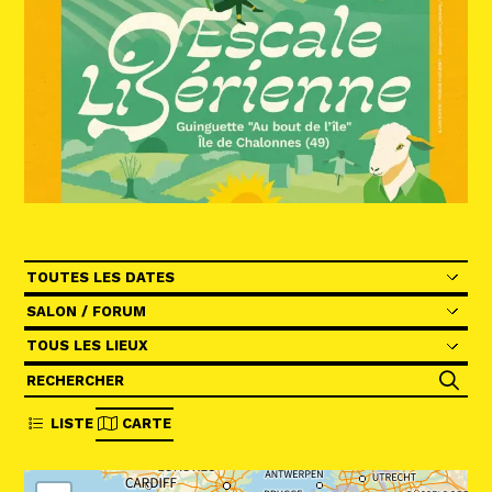
Abonnez-vous !
N
La Newsletter
Les dernières nouvelles du Val de Loire
patrimoine mondial délivrées directement
dans votre boîte mail.
Les périodes
Catégories
Lieu (field_evt_location)
Grouper le filtre des champs
LISTE
CARTE