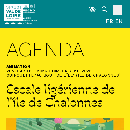
Aller au contenu principal
DÉCOUVRIR
AGENDA
EXPLORER
ARPENTER
ANIMATION
HABITER
DU
VENDREDI
SEPTEMBRE
AU
DIMANCHE
SEPTEMBRE
VEN.
04
SEPT.
2026
DIM.
06
SEPT.
2026
GUINGUETTE "AU BOUT DE L'ÎLE" (ÎLE DE CHALONNES)
Escale ligérienne de
AGENDA
ACTUALITÉS
RESSOURCES
l'île de Chalonnes
ICONOTHÈQUE
LA MISSION VAL DE LOIRE
G
La Garzette
Le journal le plus lu les pieds dans l'eau.