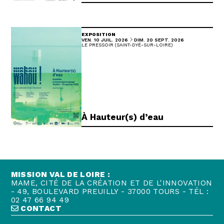
EXPOSITION
DU
AU
VENDREDI
JUILLET
DIMANCHE
SEPTEMBRE
VEN.
10
JUIL.
2026
DIM.
20
SEPT.
2026
LE PRESSOIR (SAINT-DYÉ-SUR-LOIRE)
À Hauteur(s) d’eau
MISSION VAL DE LOIRE :
MAME, CITÉ DE LA CRÉATION ET DE L'INNOVATION
- 49, BOULEVARD PREUILLY - 37000 TOURS - TÉL :
02 47 66 94 49
CONTACT