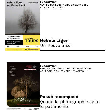
EXPOSITION
DU
AU
VENDREDI
MAI
DIMANCHE
JANVIER
VEN.
29
MAI
2026
DIM.
03
JANV.
2027
CHÂTEAU DE TOURS
Nebula Liger
Un fleuve à soi
EXPOSITION
DU
AU
SAMEDI
JUILLET
DIMANCHE
SEPTEMBRE
SAM.
04
JUIL.
2026
DIM.
20
SEPT.
2026
COLLÉGIALE SAINT-MARTIN (ANGERS)
Passé recomposé
Quand la photographie agite
le patrimoine