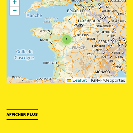
+
−
6
Leaflet
|
IGN-F/Geoportail
AFFICHER PLUS