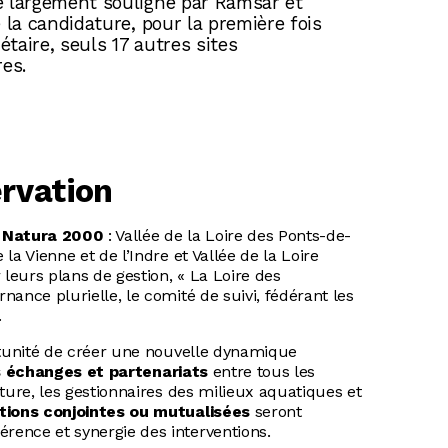
e largement souligné par Ramsar et
e la candidature, pour la première fois
nétaire, seuls 17 autres sites
res.
rvation
s Natura 2000
: Vallée de la Loire des Ponts-de-
la Vienne et de l’Indre et Vallée de la Loire
 leurs plans de gestion, « La Loire des
ance plurielle, le comité de suivi, fédérant les
.
rtunité de créer une nouvelle dynamique
s échanges et partenariats
entre tous les
ture, les gestionnaires des milieux aquatiques et
tions conjointes ou mutualisées
seront
ence et synergie des interventions.