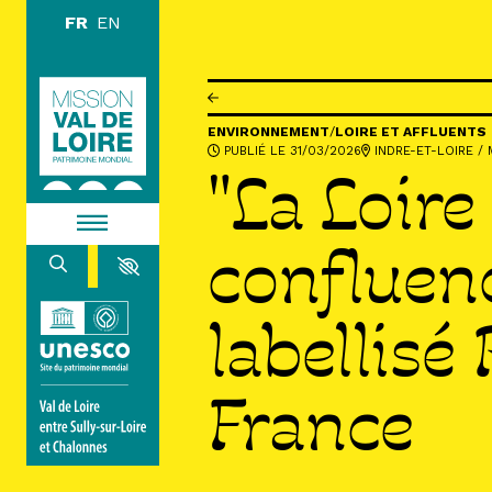
Aller au contenu principal
DÉCOUVR
ENVIRONNEMENT
/
LOIRE ET AFFLUENTS
PUBLIÉ LE 31/03/2026
INDRE-ET-LOIRE
/
M
EXPLORE
"La Loire
ARPENTE
confluenc
HABITER
labellisé
France
AGENDA
ACTUALITÉS
RESSOURCES
ICONOTHÈQUE
LA MISSION VAL DE LOIRE