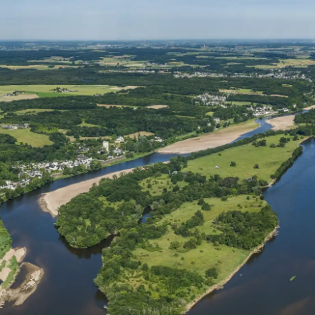
G
La Garzette
Le journal le plus lu les pieds dans
l'eau. Abonnez-vous !
N
La Newsletter
Les dernières nouvelles du Val de
Loire patrimoine mondial délivrées
directement dans votre boîte mail.