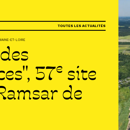
IR
TOUTES LES ACTUALITÉS
AINE-ET-LOIRE
R
 des
R
e
es", 57
site
 Ramsar de