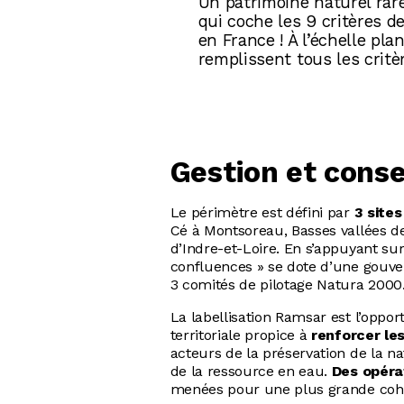
Un patrimoine naturel rar
qui coche les 9 critères d
en France ! À l’échelle pla
remplissent tous les critè
Gestion et conse
Le périmètre est défini par
3 site
Cé à Montsoreau, Basses vallées de 
d’Indre-et-Loire. En s’appuyant sur
confluences » se dote d’une gouvern
3 comités de pilotage Natura 2000
La labellisation Ramsar est l’oppo
territoriale propice à
renforcer le
acteurs de la préservation de la na
de la ressource en eau.
Des opéra
menées pour une plus grande cohér