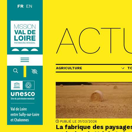
Aller au contenu principal
ACT
DÉCOUVR
EXPLORE
ARPENTE
Catégories
Li
HABITER
AGENDA
ACTUALITÉS
RESSOURCES
ICONOTHÈQUE
LA MISSION VAL DE LOIRE
PUBLIÉ LE 31/03/2026
La fabrique des paysage