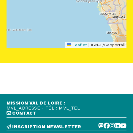
Abonnez-vous !
N
La Newsletter
Les dernières nouvelles du Val de Loire
patrimoine mondial délivrées directement
dans votre boîte mail.
Leaflet
|
IGN-F/Geoportail
MISSION VAL DE LOIRE :
MVL_ADRESSE - TÉL : MVL_TEL
CONTACT
INSCRIPTION NEWSLETTER