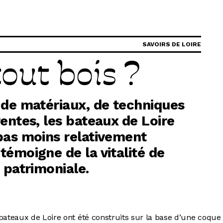
G
SAVOIRS DE LOIRE
tout bois ?
La Garzette
Le journal le plus lu les pieds dans
l'eau. Abonnez-vous !
 de matériaux, de techniques
N
entes, les bateaux de Loire
pas moins relativement
La Newsletter
émoigne de la vitalité de
Les dernières nouvelles du Val de
 patrimoniale.
Loire patrimoine mondial délivrées
directement dans votre boîte mail.
ateaux de Loire ont été construits sur la base d’une coque