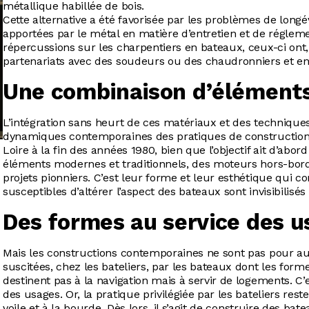
métallique habillée de bois.
Cette alternative a été favorisée par les problèmes de longév
apportées par le métal en matière d’entretien et de réglemen
répercussions sur les charpentiers en bateaux, ceux-ci o
partenariats avec des soudeurs ou des chaudronniers et en ex
Une combinaison d’éléments
L’intégration sans heurt de ces matériaux et des techniques
dynamiques contemporaines des pratiques de construction. 
Loire à la fin des années 1980, bien que l’objectif ait d’abor
éléments modernes et traditionnels, des moteurs hors-bor
projets pionniers. C’est leur forme et leur esthétique qui c
susceptibles d’altérer l’aspect des bateaux sont invisibilis
Des formes au service des u
Mais les constructions contemporaines ne sont pas pour au
suscitées, chez les bateliers, par les bateaux dont les forme
destinent pas à la navigation mais à servir de logements. C’
des usages. Or, la pratique privilégiée par les bateliers re
voile et à la
bourde
. Dès lors, il s’agit de construire des b