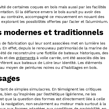
ité de certaines coques en bois mais aussi par les facilités
tation. Si la défiance envers le bois aurait pu avoir des
nt, au contraire, accompagné ce mouvement en nouant des
plorant les possibilités offertes par l’acier et l’aluminium.
 modernes et traditionnels
 de fabrication qui leur sont associées met en lumière les
En effet, depuis le renouveau patrimonial de la marine de
d été de reconstruire une flottille de bateaux historiques, des
ds et des
gréements
à voile carrée, ont été associés dès les
onfèrent aux bateaux de Loire leur identité. Les éléments
és au moyen de peintures noires ou d’habillages en bois.
sages
tant de simples simulacres. En témoignent les critiques
s, bien qu’inspirées par l’esthétique ligérienne, ne les
est que la question des formes est directement liée à celle
ste la navigation, non seulement au moteur mais surtout à la
ateaux aux formes adaptées aux conditions de navigabilité, en