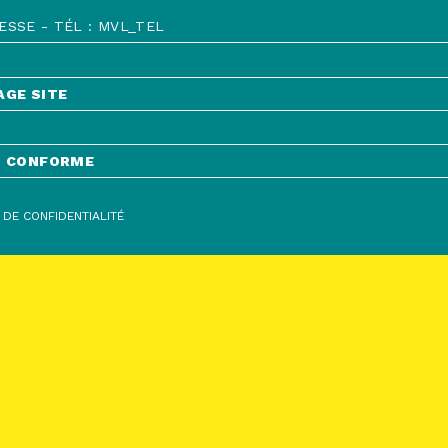
SSE - TÉL : MVL_TEL
AGE SITE
NT CONFORME
 DE CONFIDENTIALITÉ