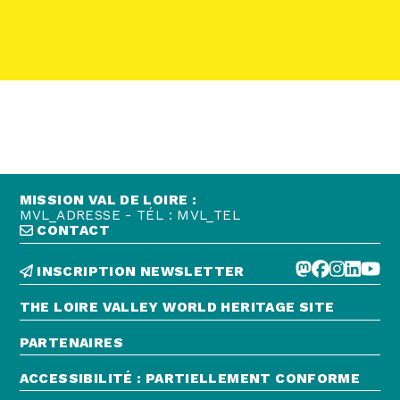
Abonnez-vous !
N
La Newsletter
Les dernières nouvelles du Val de Loire
patrimoine mondial délivrées directement
dans votre boîte mail.
MISSION VAL DE LOIRE :
MVL_ADRESSE - TÉL : MVL_TEL
CONTACT
INSCRIPTION NEWSLETTER
THE LOIRE VALLEY WORLD HERITAGE SITE
PARTENAIRES
ACCESSIBILITÉ : PARTIELLEMENT CONFORME