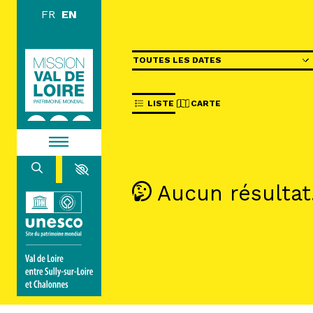
Skip to main content
Les périodes
DISCOVE
EXPLORE
LISTE
CARTE
BROWSE
Aucun résultat
LIVING
AGENDA
ACTUALITÉS
RESOURCES
IMAGE LIBRARY
MISSION VAL DE LOIRE