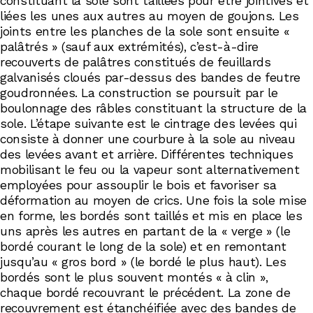
constituant la sole sont taillées pour être jointives et
liées les unes aux autres au moyen de goujons. Les
joints entre les planches de la sole sont ensuite «
palâtrés » (sauf aux extrémités), c’est-à-dire
recouverts de palâtres constitués de feuillards
galvanisés cloués par-dessus des bandes de feutre
goudronnées. La construction se poursuit par le
boulonnage des râbles constituant la structure de la
sole. L’étape suivante est le cintrage des levées qui
consiste à donner une courbure à la sole au niveau
des levées avant et arrière. Différentes techniques
mobilisant le feu ou la vapeur sont alternativement
employées pour assouplir le bois et favoriser sa
déformation au moyen de crics. Une fois la sole mise
en forme, les bordés sont taillés et mis en place les
uns après les autres en partant de la « verge » (le
bordé courant le long de la sole) et en remontant
jusqu’au « gros bord » (le bordé le plus haut). Les
bordés sont le plus souvent montés « à clin »,
chaque bordé recouvrant le précédent. La zone de
recouvrement est étanchéifiée avec des bandes de