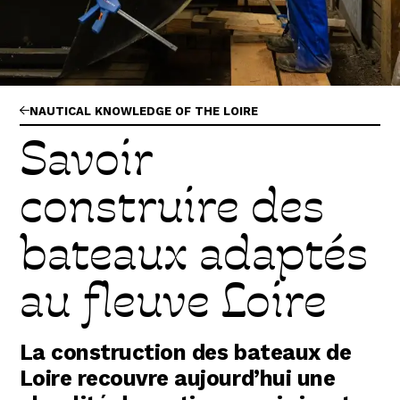
Abonnez-vous !
N
La Newsletter
Les dernières nouvelles du Val de Loire
patrimoine mondial délivrées directement
dans votre boîte mail.
NAUTICAL KNOWLEDGE OF THE LOIRE
Savoir
construire des
bateaux adaptés
au fleuve Loire
La construction des bateaux de
Loire recouvre aujourd’hui une