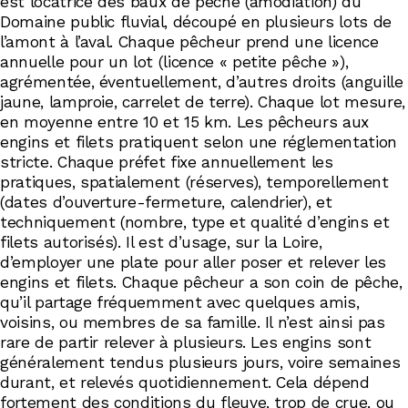
est locatrice des baux de pêche (amodiation) du
Domaine public fluvial, découpé en plusieurs lots de
l’amont à l’aval. Chaque pêcheur prend une licence
annuelle pour un lot (licence « petite pêche »),
agrémentée, éventuellement, d’autres droits (anguille
jaune, lamproie, carrelet de terre). Chaque lot mesure,
en moyenne entre 10 et 15 km. Les pêcheurs aux
engins et filets pratiquent selon une réglementation
stricte. Chaque préfet fixe annuellement les
pratiques, spatialement (réserves), temporellement
(dates d’ouverture-fermeture, calendrier), et
techniquement (nombre, type et qualité d’engins et
filets autorisés). Il est d’usage, sur la Loire,
d’employer une plate pour aller poser et relever les
engins et filets. Chaque pêcheur a son coin de pêche,
qu’il partage fréquemment avec quelques amis,
voisins, ou membres de sa famille. Il n’est ainsi pas
rare de partir relever à plusieurs. Les engins sont
généralement tendus plusieurs jours, voire semaines
durant, et relevés quotidiennement. Cela dépend
fortement des conditions du fleuve, trop de crue, ou