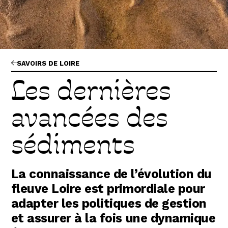
Abonnez-vous !
N
La Newsletter
Les dernières nouvelles du Val de Loire
patrimoine mondial délivrées directement
dans votre boîte mail.
SAVOIRS DE LOIRE
Les dernières
avancées des
sédiments
La connaissance de l’évolution du
fleuve Loire est primordiale pour
adapter les politiques de gestion
et assurer à la fois une dynamique