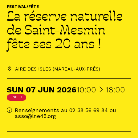
Abonnez-vous !
FESTIVAL/FÊTE
La réserve naturelle
N
La Newsletter
Les dernières nouvelles du Val de Loire
de Saint-Mesmin
patrimoine mondial délivrées directement
dans votre boîte mail.
fête ses 20 ans !
AIRE DES ISLES (MAREAU-AUX-PRÉS)
À
SUN
07
JUN
2026
10:00
18:00
ENDED
Renseignements au 02 38 56 69 84 ou
asso@lne45.org