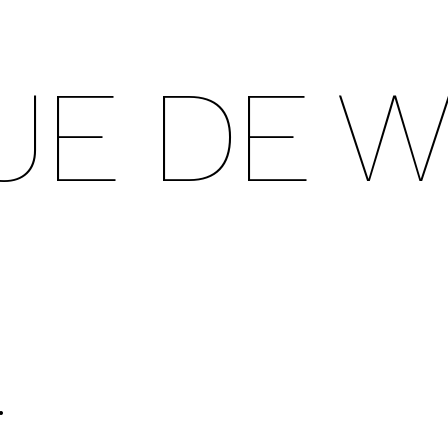
UE DE 
R
.