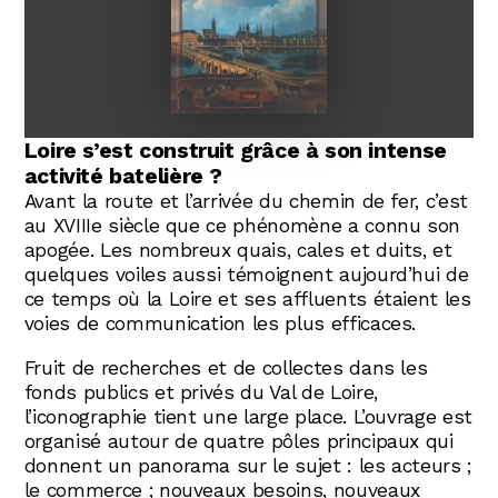
Abonnez-vous !
N
La Newsletter
Le Val de Loire est né de son fleuve. Si
l’image et la renommée internationale de
Les dernières nouvelles du Val de Loire
ce territoire sont en grande partie dues à
patrimoine mondial délivrées directement
dans votre boîte mail.
ses châteaux, sait-on aussi que le Val de
Loire s’est construit grâce à son intense
activité batelière ?
Avant la route et l’arrivée du chemin de fer, c’est
au XVIIIe siècle que ce phénomène a connu son
apogée. Les nombreux quais, cales et duits, et
quelques voiles aussi témoignent aujourd’hui de
ce temps où la Loire et ses affluents étaient les
voies de communication les plus efficaces.
Fruit de recherches et de collectes dans les
fonds publics et privés du Val de Loire,
l’iconographie tient une large place. L’ouvrage est
organisé autour de quatre pôles principaux qui
donnent un panorama sur le sujet : les acteurs ;
le commerce ; nouveaux besoins, nouveaux