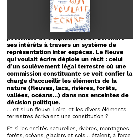
Abonnez-vous !
N
La Newsletter
Voici un ouvrage historique. Pour la
Les dernières nouvelles du Val de Loire
patrimoine mondial délivrées directement
première fois en Europe, un fleuve a la
dans votre boîte mail.
possibilité de s’exprimer et de défendre
ses intérêts à travers un système de
représentation inter espèces. Le fleuve
qui voulait écrire déploie un récit : celui
d’un soulèvement légal terrestre où une
commission constituante se voit confier la
charge d’accueillir les éléments de la
nature (fleuves, lacs, rivières, forêts,
vallées, océans…) dans nos enceintes de
décision politique.
… et si un fleuve, Loire, et les divers éléments
terrestres écrivaient une constitution ?
Et si les entités naturelles, rivières, montagnes,
forêts, océans, glaciers et sols… étaient, à force