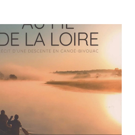
G
La Garzette
Le journal le plus lu les pieds dans
l'eau. Abonnez-vous !
N
La Newsletter
Les dernières nouvelles du Val de
Loire patrimoine mondial délivrées
directement dans votre boîte mail.