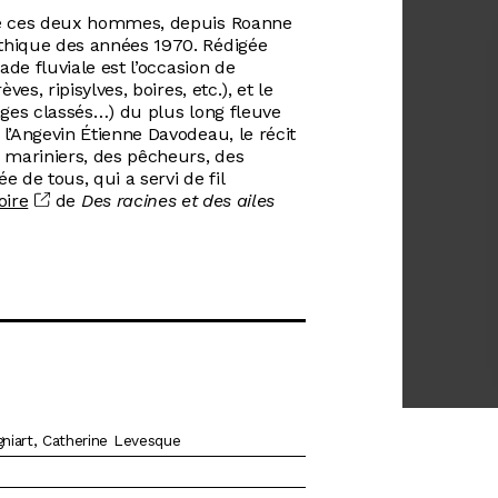
de ces deux hommes, depuis Roanne
thique des années 1970. Rédigée
ade fluviale est l’occasion de
es, ripisylves, boires, etc.), et le
ages classés…) du plus long fleuve
l’Angevin Étienne Davodeau, le récit
 mariniers, des pêcheurs, des
 de tous, qui a servi de fil
oire
de
Des racines et des ailes
gniart, Catherine Levesque