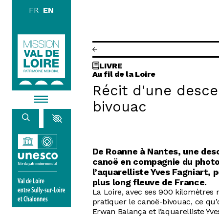
Skip to main content
DISCOVE
LIVRE
EXPLORE
Au fil de la Loire
Récit d'une desc
BROWSE
bivouac
LIVING
De Roanne à Nantes, une desc
canoë en compagnie du photo
l’aquarelliste Yves Fagniart, 
AGENDA
plus long fleuve de France.
ACTUALITÉS
RESOURCES
La Loire, avec ses 900 kilomètres n
IMAGE LIBRARY
MISSION VAL DE LOIRE
pratiquer le canoë-bivouac, ce qu
Erwan Balança et l’aquarelliste Yve