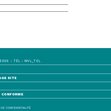
SSE - TÉL : MVL_TEL
AGE SITE
E
NT CONFORME
ORME
 DE CONFIDENTIALITÉ