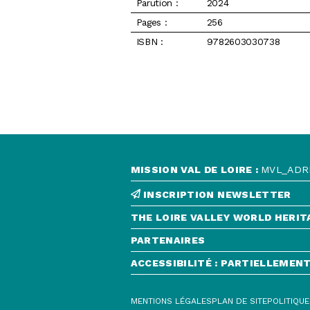
Parution :
2024
Pages :
256
ISBN :
9782603030738
MISSION VAL DE LOIRE :
MVL_ADRE
INSCRIPTION NEWSLETTER
THE LOIRE VALLEY WORLD HERIT
CONTACT
PARTENAIRES
INSCRIPTION NEWSLETTER
THE LOIRE VALLEY WORLD HERITAGE SIT
ACCESSIBILITÉ : PARTIELLEME
PARTENAIRES
ACCESSIBILITÉ : PARTIELLEMENT CONF
MENTIONS LÉGALES
PLAN DE SITE
POLITIQUE