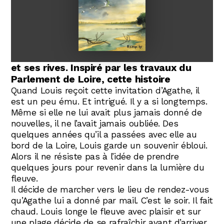
Abonnez-vous !
N
La Newsletter
Pour son nouveau roman graphique
"Loire", Étienne Davodeau revient à la
Les dernières nouvelles du Val de Loire
fiction dans un paysage qu'il connaît bien
patrimoine mondial délivrées directement
dans votre boîte mail.
pour le parcourir régulièrement : la Loire
et ses rives. Inspiré par les travaux du
Parlement de Loire, cette histoire
Quand Louis reçoit cette invitation d’Agathe, il
est un peu ému. Et intrigué. Il y a si longtemps.
Même si elle ne lui avait plus jamais donné de
nouvelles, il ne l’avait jamais oubliée. Des
quelques années qu’il a passées avec elle au
bord de la Loire, Louis garde un souvenir ébloui.
Alors il ne résiste pas à l’idée de prendre
quelques jours pour revenir dans la lumière du
fleuve.
Il décide de marcher vers le lieu de rendez-vous
qu’Agathe lui a donné par mail. C’est le soir. Il fait
chaud. Louis longe le fleuve avec plaisir et sur
une plage décide de se rafraîchir avant d’arriver.