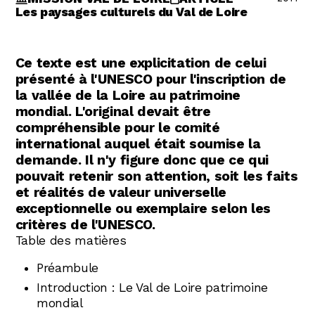
Abonnez-vous !
Les paysages culturels du Val de Loire
N
La Newsletter
Les dernières nouvelles du Val de Loire
Ce texte est une explicitation de celui
patrimoine mondial délivrées directement
dans votre boîte mail.
présenté à l'UNESCO pour l'inscription de
la vallée de la Loire au patrimoine
mondial. L'original devait être
compréhensible pour le comité
international auquel était soumise la
demande. Il n'y figure donc que ce qui
pouvait retenir son attention, soit les faits
et réalités de valeur universelle
exceptionnelle ou exemplaire selon les
critères de l'UNESCO.
Table des matières
Préambule
Introduction : Le Val de Loire patrimoine
mondial