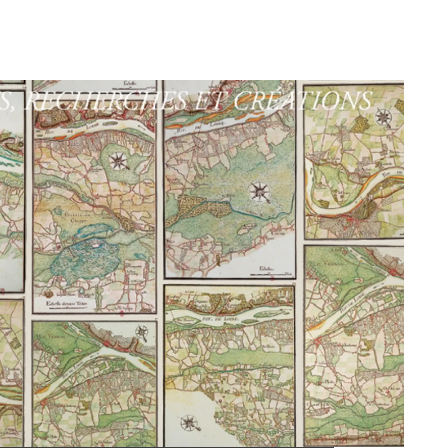
G
La Garzette
Le journal le plus lu les pieds dans
l'eau. Abonnez-vous !
N
La Newsletter
Les dernières nouvelles du Val de
Loire patrimoine mondial délivrées
directement dans votre boîte mail.