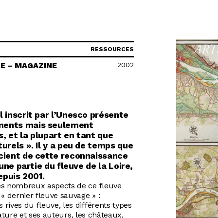
R
RESSOURCES
2002
E – MAGAZINE
l inscrit par l’Unesco présente
ments mais seulement
, et la plupart en tant que
urels ». Il y a peu de temps que
icient de cette reconnaissance
 une partie du fleuve de la Loire,
epuis 2001.
ès nombreux aspects de ce fleuve
« dernier fleuve sauvage » :
rives du fleuve, les différents types
érature et ses auteurs, les châteaux,