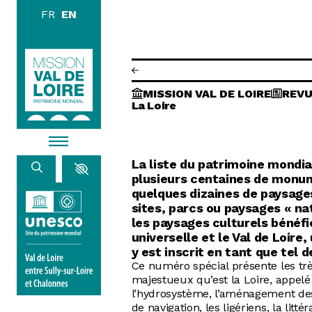
Skip to main content
DISCOVE
MISSION VAL DE LOIRE
REVU
EXPLORE
La Loire
BROWSE
La liste du patrimoine mondia
plusieurs centaines de monu
LIVING
quelques dizaines de paysages
sites, parcs ou paysages « nat
les paysages culturels bénéf
universelle et le Val de Loire,
AGENDA
y est inscrit en tant que tel d
ACTUALITÉS
Ce numéro spécial présente les tr
RESOURCES
IMAGE LIBRARY
majestueux qu’est la Loire, appelé 
MISSION VAL DE LOIRE
l’hydrosystème, l’aménagement des 
de navigation, les ligériens, la litt