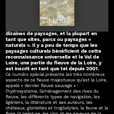
Abonnez-vous !
N
La Newsletter
La liste du patrimoine mondial inscrit par
Les dernières nouvelles du Val de Loire
l’Unesco présente plusieurs centaines de
patrimoine mondial délivrées directement
dans votre boîte mail.
monuments mais seulement quelques
dizaines de paysages, et la plupart en
tant que sites, parcs ou paysages «
naturels ». Il y a peu de temps que les
paysages culturels bénéficient de cette
reconnaissance universelle et le Val de
Loire, une partie du fleuve de la Loire, y
est inscrit en tant que tel depuis 2001.
Ce numéro spécial présente les très nombreux
aspects de ce fleuve majestueux qu’est la Loire,
appelé « dernier fleuve sauvage » :
l’hydrosystème, l’aménagement des rives du
fleuve, les différents types de navigation, les
ligériens, la littérature et ses auteurs, les
châteaux, gloriettes et troglodytes, la faune et la
flore, la peinture, les vins et les saveurs de la