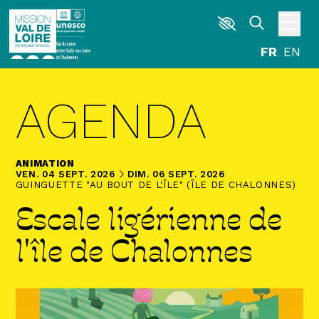
Aller au contenu principal
DÉCOUVRIR
AGENDA
EXPLORER
ARPENTER
ANIMATION
HABITER
DU
VENDREDI
SEPTEMBRE
AU
DIMANCHE
SEPTEMBRE
VEN.
04
SEPT.
2026
DIM.
06
SEPT.
2026
GUINGUETTE "AU BOUT DE L'ÎLE" (ÎLE DE CHALONNES)
Escale ligérienne de
AGENDA
ACTUALITÉS
RESSOURCES
l'île de Chalonnes
ICONOTHÈQUE
LA MISSION VAL DE LOIRE
G
La Garzette
Le journal le plus lu les pieds dans l'eau.