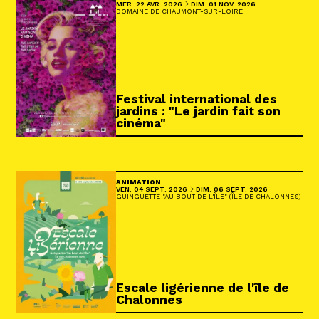
DU
AU
MERCREDI
AVRIL
DIMANCHE
NOVEMBRE
MER.
22
AVR.
2026
DIM.
01
NOV.
2026
DOMAINE DE CHAUMONT-SUR-LOIRE
Festival international des
jardins : "Le jardin fait son
cinéma"
ANIMATION
DU
AU
VENDREDI
SEPTEMBRE
DIMANCHE
SEPTEMBRE
VEN.
04
SEPT.
2026
DIM.
06
SEPT.
2026
GUINGUETTE "AU BOUT DE L'ÎLE" (ÎLE DE CHALONNES)
Escale ligérienne de l'île de
Chalonnes