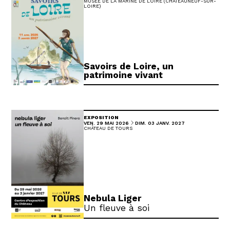
MUSÉE DE LA MARINE DE LOIRE (CHÂTEAUNEUF-SUR-
LOIRE)
Savoirs de Loire, un
patrimoine vivant
EXPOSITION
DU
AU
VENDREDI
MAI
DIMANCHE
JANVIER
VEN.
29
MAI
2026
DIM.
03
JANV.
2027
CHÂTEAU DE TOURS
Nebula Liger
Un fleuve à soi