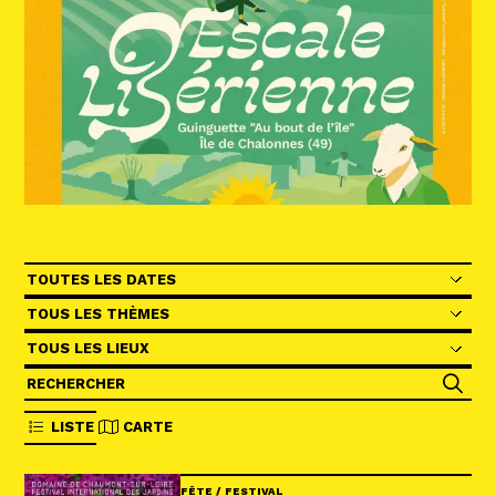
Abonnez-vous !
N
La Newsletter
Les dernières nouvelles du Val de Loire
patrimoine mondial délivrées directement
dans votre boîte mail.
Les périodes
Catégories
Lieu (field_evt_location)
Grouper le filtre des champs
LISTE
CARTE
FÊTE / FESTIVAL