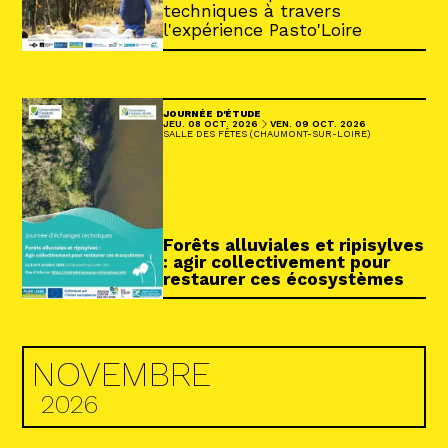
techniques à travers
l'expérience Pasto'Loire
JOURNÉE D'ÉTUDE
DU
AU
JEUDI
OCTOBRE
VENDREDI
OCTOBRE
JEU.
08
OCT.
2026
VEN.
09
OCT.
2026
SALLE DES FÊTES (CHAUMONT-SUR-LOIRE)
Forêts alluviales et ripisylves
: agir collectivement pour
restaurer ces écosystèmes
NOVEMBRE
2026