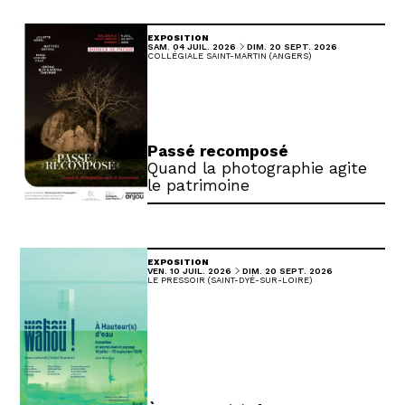
EXPOSITION
DU
AU
SAMEDI
JUILLET
DIMANCHE
SEPTEMBRE
SAM.
04
JUIL.
2026
DIM.
20
SEPT.
2026
COLLÉGIALE SAINT-MARTIN (ANGERS)
Passé recomposé
Quand la photographie agite
le patrimoine
EXPOSITION
DU
AU
VENDREDI
JUILLET
DIMANCHE
SEPTEMBRE
VEN.
10
JUIL.
2026
DIM.
20
SEPT.
2026
LE PRESSOIR (SAINT-DYÉ-SUR-LOIRE)