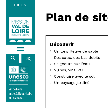
Aller au contenu principal
Plan de si
DÉCOUVR
EXPLORE
Découvrir
ARPENTE
Un long fleuve de sable
Des eaux, des bas débits
Seigneurs sur l’eau
HABITER
Vignes, vins, val
Construire avec le sol
Un paysage jardiné
AGENDA
ACTUALITÉS
RESSOURCES
ICONOTHÈQUE
LA MISSION VAL DE LOIRE