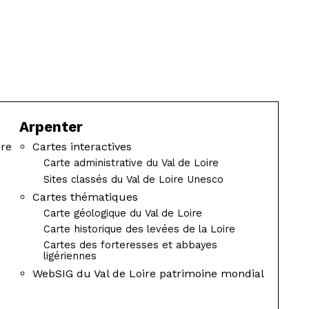
G
La Garzette
Le journal le plus lu les pieds dans
Arpenter
l'eau. Abonnez-vous !
ire
Cartes interactives
N
Carte administrative du Val de Loire
Sites classés du Val de Loire Unesco
La Newsletter
Cartes thématiques
Carte géologique du Val de Loire
Les dernières nouvelles du Val de
Carte historique des levées de la Loire
Loire patrimoine mondial délivrées
Cartes des forteresses et abbayes
directement dans votre boîte mail.
ligériennes
WebSIG du Val de Loire patrimoine mondial