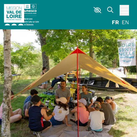
Aller au contenu principal
DÉCOUVRIR
EXPLORER
ARPENTER
HABITER
AGENDA
ACTUALITÉS
RESSOURCES
ICONOTHÈQUE
LA MISSION VAL DE LOIRE
G
La Garzette
Le journal le plus lu les pieds dans l'eau.