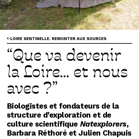
Abonnez-vous !
N
La Newsletter
Les dernières nouvelles du Val de Loire
patrimoine mondial délivrées directement
dans votre boîte mail.
LOIRE SENTINELLE. REMONTER AUX SOURCES
“Que va devenir
la Loire… et nous
avec ?”
Biologistes et fondateurs de la
structure d’exploration et de
culture scientifique
Natexplorers
,
Barbara Réthoré et Julien Chapuis