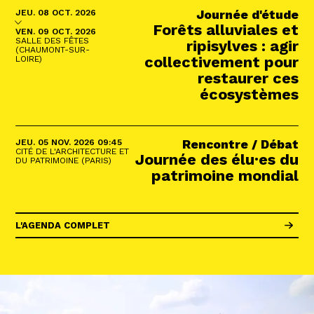
DU
JEUDI
AU
OCTOBRE
JEU.
08
OCT.
2026
Journée d'étude
Forêts alluviales et
VENDREDI
OCTOBRE
VEN.
09
OCT.
2026
SALLE DES FÊTES
ripisylves : agir
(CHAUMONT-SUR-
collectivement pour
LOIRE)
restaurer ces
écosystèmes
JEUDI
NOVEMBRE
JEU.
05
NOV.
2026
09:45
Rencontre / Débat
CITÉ DE L'ARCHITECTURE ET
Journée des élu·es du
DU PATRIMOINE (PARIS)
patrimoine mondial
L'AGENDA COMPLET