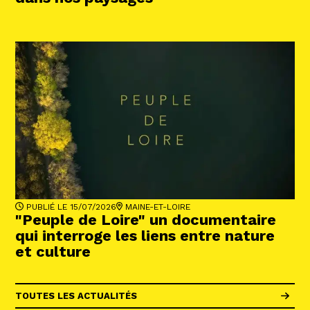
PUBLIÉ LE 15/07/2026
MAINE-ET-LOIRE
"Peuple de Loire" un documentaire
qui interroge les liens entre nature
et culture
TOUTES LES ACTUALITÉS