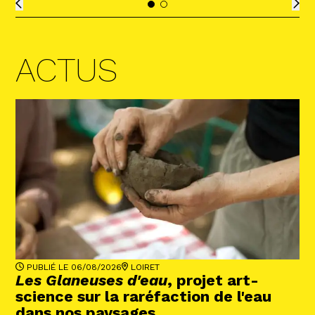
ACTUS
PUBLIÉ LE 06/08/2026
LOIRET
Les Glaneuses d'eau
, projet art-
science sur la raréfaction de l'eau
dans nos paysages