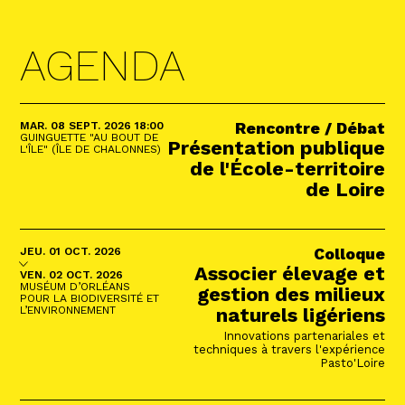
AGENDA
MARDI
SEPTEMBRE
MAR.
08
SEPT.
2026
18:00
Rencontre / Débat
GUINGUETTE "AU BOUT DE
Présentation publique
L'ÎLE" (ÎLE DE CHALONNES)
de l'École-territoire
de Loire
DU
JEUDI
AU
OCTOBRE
JEU.
01
OCT.
2026
Colloque
Associer élevage et
VENDREDI
OCTOBRE
VEN.
02
OCT.
2026
MUSÉUM D’ORLÉANS
gestion des milieux
POUR LA BIODIVERSITÉ ET
naturels ligériens
L’ENVIRONNEMENT
Innovations partenariales et
techniques à travers l'expérience
Pasto'Loire