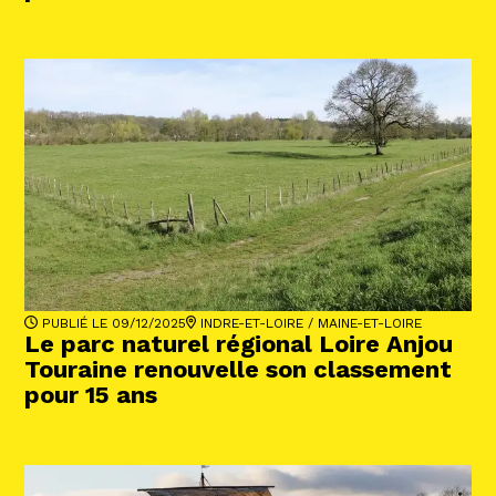
PUBLIÉ LE 09/12/2025
INDRE-ET-LOIRE
/
MAINE-ET-LOIRE
Le parc naturel régional Loire Anjou
Touraine renouvelle son classement
pour 15 ans