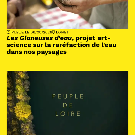
Abonnez-vous !
N
La Newsletter
Les dernières nouvelles du Val de Loire
patrimoine mondial délivrées directement
dans votre boîte mail.
PUBLIÉ LE 06/08/2026
LOIRET
Les Glaneuses d'eau
, projet art-
science sur la raréfaction de l'eau
dans nos paysages