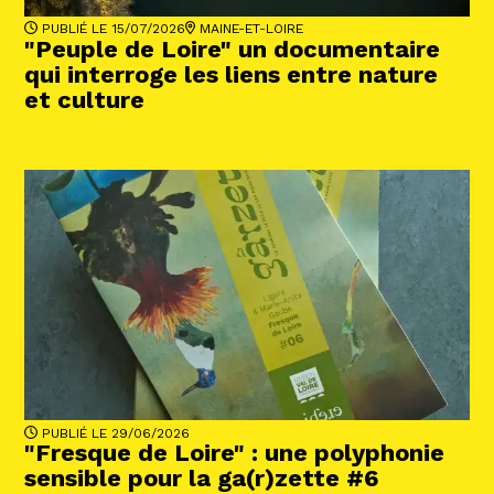
PUBLIÉ LE 15/07/2026
MAINE-ET-LOIRE
"Peuple de Loire" un documentaire
qui interroge les liens entre nature
et culture
PUBLIÉ LE 29/06/2026
"Fresque de Loire" : une polyphonie
sensible pour la ga(r)zette #6