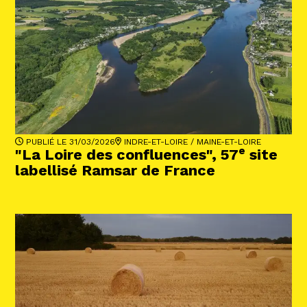
PUBLIÉ LE 31/03/2026
INDRE-ET-LOIRE
/
MAINE-ET-LOIRE
e
"La Loire des confluences", 57
site
labellisé Ramsar de France