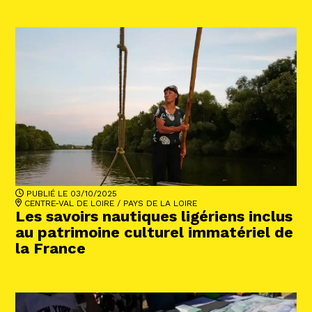
PUBLIÉ LE 03/10/2025
CENTRE-VAL DE LOIRE
/
PAYS DE LA LOIRE
Les savoirs nautiques ligériens inclus
au patrimoine culturel immatériel de
la France