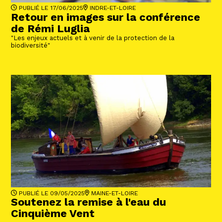
PUBLIÉ LE 17/06/2025
INDRE-ET-LOIRE
Retour en images sur la conférence
de Rémi Luglia
"Les enjeux actuels et à venir de la protection de la
biodiversité"
PUBLIÉ LE 09/05/2025
MAINE-ET-LOIRE
Soutenez la remise à l'eau du
Cinquième Vent