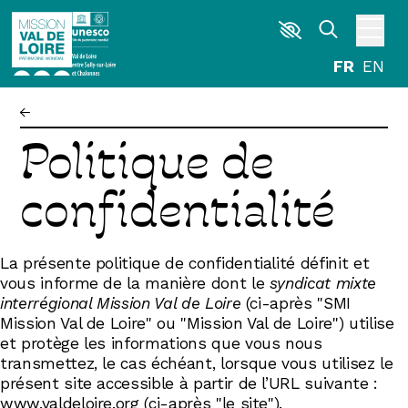
Aller au contenu principal
DÉCOUVRIR
Politique de
EXPLORER
ARPENTER
confidentialité
HABITER
La présente politique de confidentialité définit et
AGENDA
ACTUALITÉS
vous informe de la manière dont le
syndicat mixte
RESSOURCES
interrégional Mission Val de Loire
(ci-après "SMI
ICONOTHÈQUE
Mission Val de Loire" ou "Mission Val de Loire") utilise
LA MISSION VAL DE LOIRE
et protège les informations que vous nous
transmettez, le cas échéant, lorsque vous utilisez le
G
La Garzette
présent site accessible à partir de l’URL suivante :
Le journal le plus lu les pieds dans l'eau.
www.valdeloire.org
(ci-après "le site").