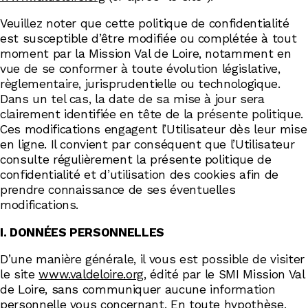
Abonnez-vous !
Veuillez noter que cette politique de confidentialité
N
La Newsletter
est susceptible d’être modifiée ou complétée à tout
Les dernières nouvelles du Val de Loire
moment par la Mission Val de Loire, notamment en
patrimoine mondial délivrées directement
vue de se conformer à toute évolution législative,
dans votre boîte mail.
règlementaire, jurisprudentielle ou technologique.
Dans un tel cas, la date de sa mise à jour sera
clairement identifiée en tête de la présente politique.
Ces modifications engagent l’Utilisateur dès leur mise
en ligne. Il convient par conséquent que l’Utilisateur
consulte régulièrement la présente politique de
confidentialité et d’utilisation des cookies afin de
prendre connaissance de ses éventuelles
modifications.
I. DONNÉES PERSONNELLES
D’une manière générale, il vous est possible de visiter
le site
www.valdeloire.org
, édité par le SMI Mission Val
de Loire, sans communiquer aucune information
personnelle vous concernant. En toute hypothèse,