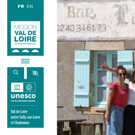
Aller au contenu principal
DÉCOUVR
EXPLORE
ARPENTE
HABITER
AGENDA
ACTUALITÉS
RESSOURCES
ICONOTHÈQUE
LA MISSION VAL DE LOIRE