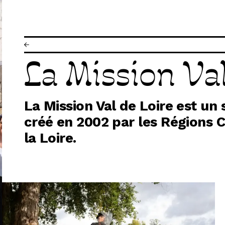
IR
La Mission Val
R
La Mission Val de Loire est un 
R
créé en 2002 par les Régions C
la Loire.