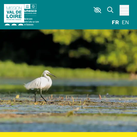
Aller au contenu principal
DÉCOUVRIR
EXPLORER
ARPENTER
HABITER
AGENDA
ACTUALITÉS
RESSOURCES
ICONOTHÈQUE
LA MISSION VAL DE LOIRE
G
La Garzette
Le journal le plus lu les pieds dans l'eau.