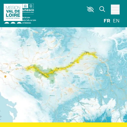
Aller au contenu principal
DÉCOUVRIR
EXPLORER
ARPENTER
HABITER
AGENDA
ACTUALITÉS
RESSOURCES
ICONOTHÈQUE
LA MISSION VAL DE LOIRE
G
La Garzette
Le journal le plus lu les pieds dans l'eau.