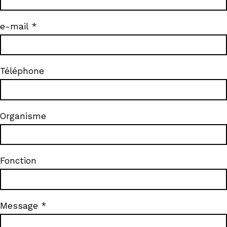
Abonnez-vous !
N
La Newsletter
e-mail
Les dernières nouvelles du Val de Loire
patrimoine mondial délivrées directement
dans votre boîte mail.
Téléphone
Organisme
Fonction
Message