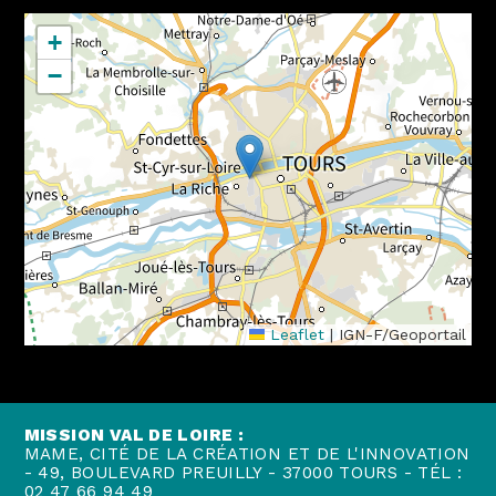
+
−
Leaflet
|
IGN-F/Geoportail
MISSION VAL DE LOIRE :
MAME, CITÉ DE LA CRÉATION ET DE L'INNOVATION
- 49, BOULEVARD PREUILLY - 37000 TOURS - TÉL :
02 47 66 94 49