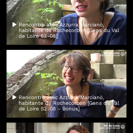
Rencontre avec Azzurra Marcianò,
habitante de Rochecorbon [Gens du Val
de Loire S2-08]
Rencontre avec Azzurra Marcianò,
habitante de Rochecorbon [Gens du Val
de Loire S2-08 - Bonus]