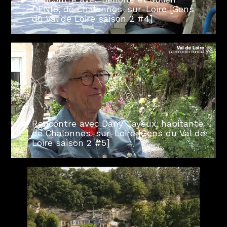
DENIS, de Chalonnes-sur-Loire [Gens
du Val de Loire saison 2 #4]
Rencontre avec Dany Cayeux, habitante
de Chalonnes-sur-Loire [Gens du Val de
Loire saison 2 #5]