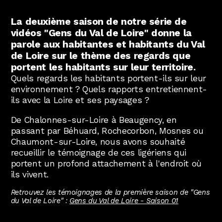
Abonnez-vous !
N
La Newsletter
La deuxième saison de notre série de
vidéos "Gens du Val de Loire" donne la
Les dernières nouvelles du Val de Loire
parole aux habitantes et habitants du Val
patrimoine mondial délivrées directement
dans votre boîte mail.
de Loire sur le thème des regards que
portent les habitants sur leur territoire.
Quels regards les habitants portent-ils sur leur
environnement ? Quels rapports entretiennent-
ils avec la Loire et ses paysages ?
De Chalonnes-sur-Loire à Beaugency, en
passant par Béhuard, Rochecorbon, Mosnes ou
Chaumont-sur-Loire, nous avons souhaité
recueillir le témoignage de ces ligériens qui
portent un profond attachement à l'endroit où
ils vivent.
Retrouvez les témoignages de la première saison de "Gens
du Val de Loire" :
Gens du Val de Loire - Saison 01