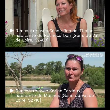
Rencontre avec Céline Bonnie-Tholon,
habitante de Rochecorbon [Gens du Val
de Loire, S2-09]
Rencontre avec Karine Tordeux,
habitante de Mosnes [Gens du Val de
Loire, S2-10]