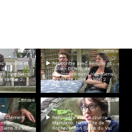
ec Benoîte et
Rencontre avec Benoîte et
 de
Julien DENIS, de
r-Loire [Gens
Chalonnes-sur-Loire [Gens
re saison 2
du Val de Loire saison 2
#4]
ec Clément
Rencontre avec Azzurra
ant de
Marcianò, habitante de
[Gens du Val
Rochecorbon [Gens du Val