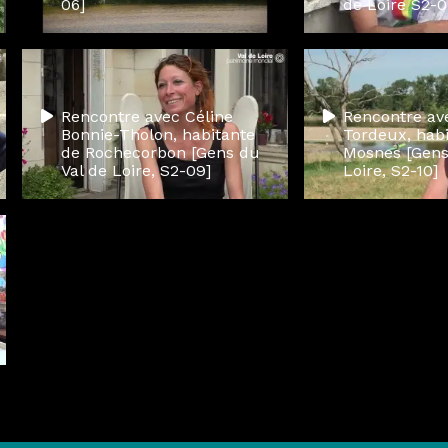
06]
de Loire S2-0
Rencontre avec Céline
Rencontre av
Bonnie-Tholon, habitante
Tordeux, hab
de Rochecorbon [Gens du
Mosnes [Gens
Val de Loire, S2-09]
Loire, S2-10]