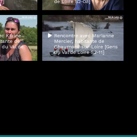
7]
de Loire S2-08]
ec Karine
Rencontre avec Marianne
itante de
Mercier, habitante de
 du Val de
Chaumont-sur-Loire [Gens
du Val de Loire S2-11]