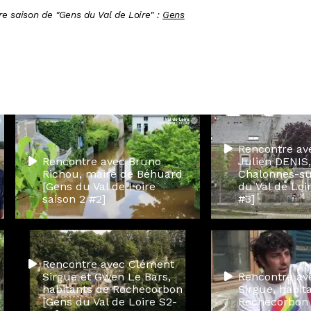
e saison de "Gens du Val de Loire" :
Gens
Rencontre av
Rencontre avec Bruno
Julien DENIS,
Richou, maire de Béhuard
Chalonnes-su
[Gens du Val de Loire
du Val de Loi
saison 2 #2]
#3]
Rencontre avec Clément
Sirgue et Gwen Le Bars,
Rencontre av
habitants de Rochecorbon
Sirgue, habit
[Gens du Val de Loire S2-
Rochecorbon 