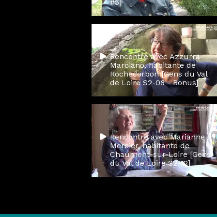
#5]
Rencontre avec Azzurra
Marcianò, habitante de
Rochecorbon [Gens du Val
de Loire S2-08 - Bonus]
Rencontre avec Marianne
Mercier, habitante de
Chaumont-sur-Loire [Gens
du Val de Loire S2-12]