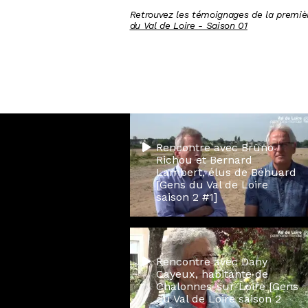
Retrouvez les témoignages de la premièr
du Val de Loire - Saison 01
Rencontre avec Bruno
Richou et Bernard
Lambert, élus de Béhuard
[Gens du Val de Loire
saison 2 #1]
Rencontre avec Dany
Cayeux, habitante de
Chalonnes-sur-Loire [Gens
du Val de Loire saison 2