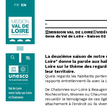
Skip to main content
DISCOVE
MISSION VAL DE LOIRE
VIDÉ
EXPLORE
Gens du Val de Loire - Saison 02
BROWSE
La deuxième saison de notre s
Loire" donne la parole aux ha
LIVING
Loire sur le thème des regard
leur territoire.
Quels regards les habitants porten
rapports entretiennent-ils avec la 
AGENDA
ACTUALITÉS
De Chalonnes-sur-Loire à Beaugen
RESOURCES
Rochecorbon, Mosnes ou Chaumont
IMAGE LIBRARY
MISSION VAL DE LOIRE
recueillir le témoignage de ces lig
attachement à l'endroit où ils viven