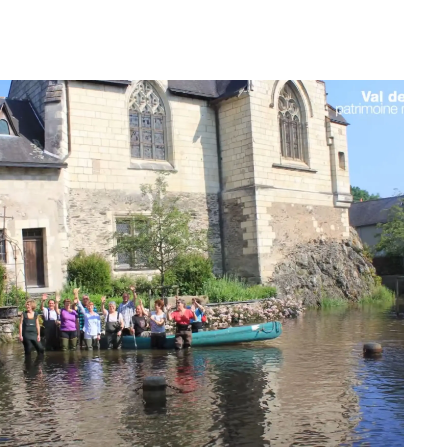
G
La Garzette
Le journal le plus lu les pieds dans
l'eau. Abonnez-vous !
N
La Newsletter
Les dernières nouvelles du Val de
Loire patrimoine mondial délivrées
directement dans votre boîte mail.