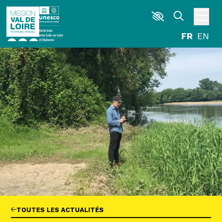
Aller au contenu principal
DÉCOUVRIR
EXPLORER
ARPENTER
HABITER
AGENDA
ACTUALITÉS
RESSOURCES
ICONOTHÈQUE
LA MISSION VAL DE LOIRE
G
La Garzette
TOUTES LES ACTUALITÉS
Le journal le plus lu les pieds dans l'eau.