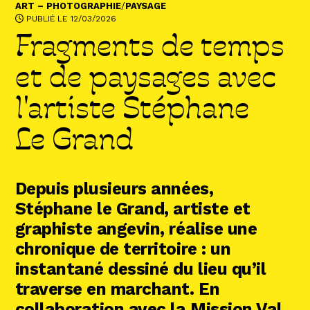
Abonnez-vous !
ART – PHOTOGRAPHIE
/
PAYSAGE
PUBLIÉ LE 12/03/2026
N
La Newsletter
Fragments de temps
Les dernières nouvelles du Val de Loire
patrimoine mondial délivrées directement
et de paysages avec
dans votre boîte mail.
l'artiste Stéphane
Le Grand
Depuis plusieurs années,
Stéphane le Grand, artiste et
graphiste angevin, réalise une
chronique de territoire : un
instantané dessiné du lieu qu’il
traverse en marchant. En
collaboration avec la Mission Val