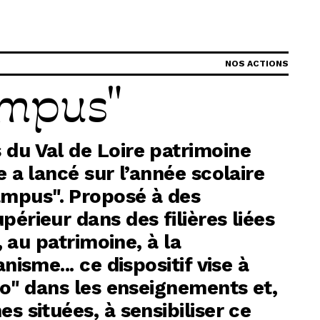
G
NOS ACTIONS
ampus"
La Garzette
Le journal le plus lu les pieds dans
l'eau. Abonnez-vous !
 du Val de Loire patrimoine
N
e a lancé sur l’année scolaire
mpus". Proposé à des
La Newsletter
érieur dans des filières liées
Les dernières nouvelles du Val de
, au patrimoine, à la
Loire patrimoine mondial délivrées
nisme... ce dispositif vise à
directement dans votre boîte mail.
sco" dans les enseignements et,
s situées, à sensibiliser ce