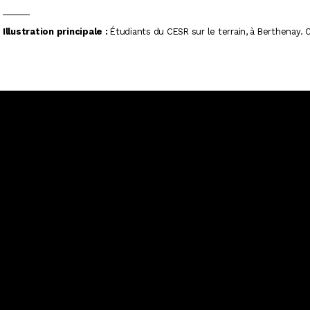
Illustration principale :
Étudiants du CESR sur le terrain, à Berthenay. 