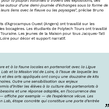
 pour la plupart valorisés à travers des expositions, des
anise autour d’une demi-journée d’échanges sous la forme de
e, leurs liens avec le fleuve ou les paysages
", précise Bruno
s d’Agrocampus Ouest (Angers) ont travaillé sur les
ies bocagères. Les étudiants de Polytech Tours ont travaillé
n Touraine. Les jeunes de la Maison pour tous Jacques-Tati
Loire pour décor et support narratif.
re et à la faune locales en partenariat avec la Ligue
Lab et la Mission Val de Loire, à l’issue de laquelle les
n et des arts appliqués ont conçu une douzaine de kits
aires. Outre une sensibilisation aux enjeux
mis d’initier les élèves à la culture des partenariats à
besoins et une réponse adaptée, en l’occurrence des
 affiche par exemple — de l’expérience vécue. Les
 Lab, étape concrète qui constitue une porte d’entrée