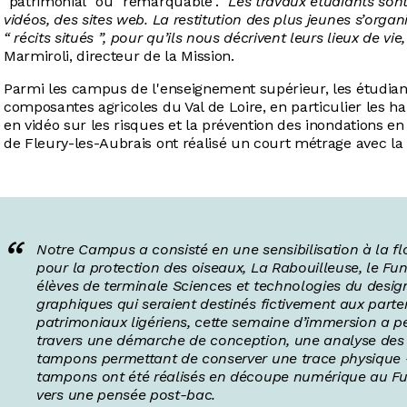
"patrimonial" ou "remarquable". "
Les travaux étudiants sont
vidéos, des sites web. La restitution des plus jeunes s’org
“ récits situés ”, pour qu’ils nous décrivent leurs lieux de vi
Marmiroli, directeur de la Mission.
Parmi les campus de l'enseignement supérieur, les étudiant
composantes agricoles du Val de Loire, en particulier les ha
en vidéo sur les risques et la prévention des inondations e
de Fleury-les-Aubrais ont réalisé un court métrage avec la 
Notre Campus a consisté en une sensibilisation à la flo
pour la protection des oiseaux, La Rabouilleuse, le Fun 
élèves de terminale Sciences et technologies du desig
graphiques qui seraient destinés fictivement aux parten
patrimoniaux ligériens, cette semaine d’immersion a per
travers une démarche de conception, une analyse des 
tampons permettant de conserver une trace physique —
tampons ont été réalisés en découpe numérique au Fun
vers une pensée post-bac.