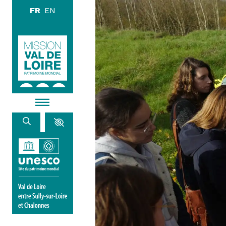
Aller au contenu principal
DÉCOUVR
EXPLORE
ARPENTE
HABITER
AGENDA
ACTUALITÉS
RESSOURCES
ICONOTHÈQUE
LA MISSION VAL DE LOIRE