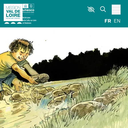
Aller au contenu principal
DÉCOUVRIR
EXPLORER
ARPENTER
HABITER
AGENDA
ACTUALITÉS
RESSOURCES
ICONOTHÈQUE
LA MISSION VAL DE LOIRE
G
La Garzette
Le journal le plus lu les pieds dans l'eau.