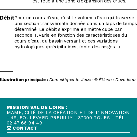
est relié à une zone d'expansion des crues.
Débit
Pour un cours d'eau, c’est le volume d’eau qui traverse
une section transversale donnée dans un laps de temps
déterminé. Le débit s'exprime en mètre cube par
seconde. Il varie en fonction des caractéristiques du
cours d’eau, du bassin versant et des variations
hydrologiques (précipitations, fonte des neiges…).
Illustration principale :
Domestiquer le fleuve © Étienne Davodeau
MISSION VAL DE LOIRE :
MAME, CITÉ DE LA CRÉATION ET DE L'INNOVATION
- 49, BOULEVARD PREUILLY - 37000 TOURS - TÉL :
02 47 66 94 49
CONTACT