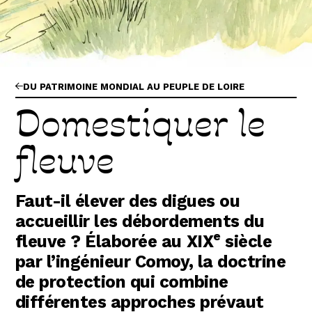
Abonnez-vous !
N
La Newsletter
Les dernières nouvelles du Val de Loire
patrimoine mondial délivrées directement
dans votre boîte mail.
DU PATRIMOINE MONDIAL AU PEUPLE DE LOIRE
Domestiquer le
fleuve
Faut-il élever des digues ou
accueillir les débordements du
e
fleuve ? Élaborée au XIX
siècle
par l’ingénieur Comoy, la doctrine
de protection qui combine
différentes approches prévaut