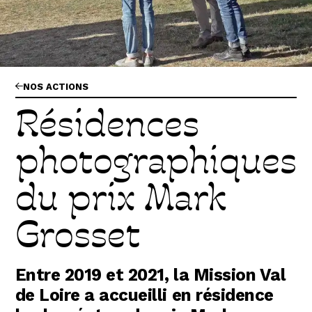
Abonnez-vous !
N
La Newsletter
Les dernières nouvelles du Val de Loire
patrimoine mondial délivrées directement
dans votre boîte mail.
NOS ACTIONS
Résidences
photographiques
du prix Mark
Grosset
Entre 2019 et 2021, la Mission Val
de Loire a accueilli en résidence