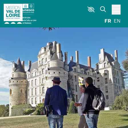
Aller au contenu principal
DÉCOUVRIR
EXPLORER
ARPENTER
HABITER
AGENDA
ACTUALITÉS
RESSOURCES
ICONOTHÈQUE
LA MISSION VAL DE LOIRE
G
La Garzette
Le journal le plus lu les pieds dans l'eau.