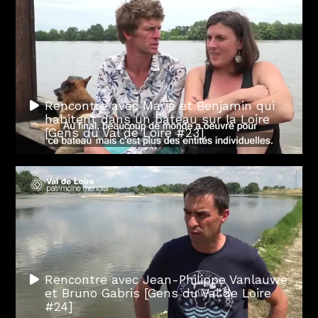
Rencontre avec Marie et Benjamin qui
habitent dans un bateau sur la Loire
[Gens du Val de Loire #23]
Rencontre avec Jean-Philippe Vanlauwe
et Bruno Gabris [Gens du Val de Loire
#24]