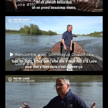
pêcheur aux engins [Gens du Val de
Loire #15]
Rencontre avec Dominique Chauvreau,
pêcheur aux engins [Gens du Val de
Loire #16]