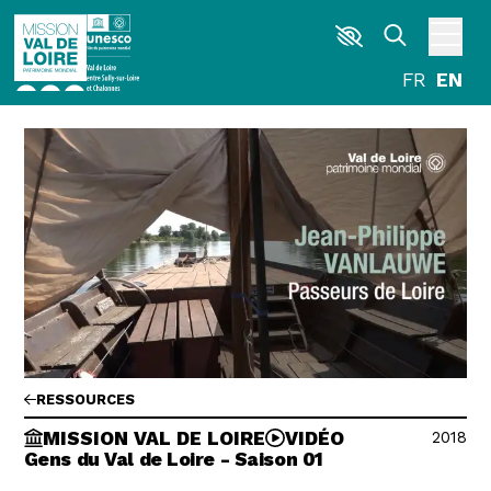
Skip to main content
DISCOVER
EXPLORE
BROWSE
LIVING
AGENDA
ACTUALITÉS
RESOURCES
IMAGE LIBRARY
MISSION VAL DE LOIRE
RESSOURCES
2018
MISSION VAL DE LOIRE
VIDÉO
G
La Garzette
Gens du Val de Loire - Saison 01
Le journal le plus lu les pieds dans l'eau.