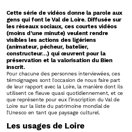
Abonnez-vous !
N
La Newsletter
Cette série de vidéos donne la parole aux
gens qui font le Val de Loire. Diffusée sur
Les dernières nouvelles du Val de Loire
les réseaux sociaux, ces courtes vidéos
patrimoine mondial délivrées directement
dans votre boîte mail.
(moins d’une minute) veulent rendre
visibles les actions des ligériens
(animateur, pécheur, batelier,
constructeur…) qui œuvrent pour la
préservation et la valorisation du Bien
inscrit.
Pour chacune des personnes interviewées, ces
témoignages sont l'occasion de nous faire part
de leur rapport avec la Loire, la manière dont ils
utilisent ce fleuve quasi quotidiennement, et ce
que représente pour eux l’inscription du Val de
Loire sur la liste du patrimoine mondial de
l’Unesco en tant que paysage culturel.
Les usages de Loire