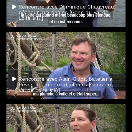
Rencontre avec Dominique Chauvreau,
pêcheur aux engins [Gens du Val de
Loire #17]
Rencontre avec Alain Gillot, batelier à
Rêves de Loire et d'ailleurs [Gens du
Val de Loire #18]