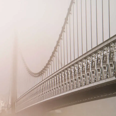
G
La Garzette
Le journal le plus lu les pieds dans
l'eau. Abonnez-vous !
N
La Newsletter
Les dernières nouvelles du Val de
Loire patrimoine mondial délivrées
directement dans votre boîte mail.