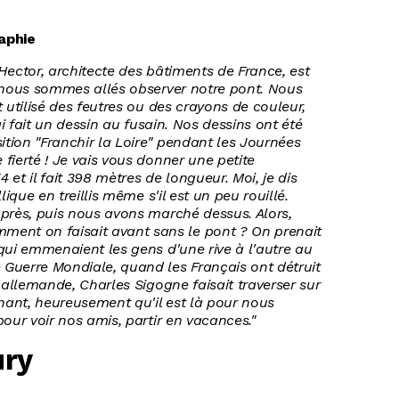
aphie
Hector, architecte des bâtiments de France, est
, nous sommes allés observer notre pont. Nous
 utilisé des feutres ou des crayons de couleur,
ai fait un dessin au fusain. Nos dessins ont été
tion "Franchir la Loire" pendant les Journées
fierté ! Je vais vous donner une petite
4 et il fait 398 mètres de longueur. Moi, je dis
lique en treillis même s'il est un peu rouillé.
près, puis nous avons marché dessus. Alors,
nt on faisait avant sans le pont ? On prenait
qui emmenaient les gens d'une rive à l'autre au
Guerre Mondiale, quand les Français ont détruit
 allemande, Charles Sigogne faisait traverser sur
ant, heureusement qu'il est là pour nous
our voir nos amis, partir en vacances."
ury