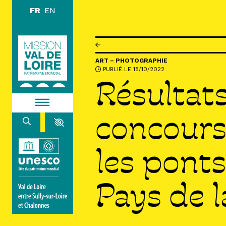
Aller au contenu principal
DÉCOUVR
ART – PHOTOGRAPHIE
PUBLIÉ LE 18/10/2022
EXPLORE
Résultat
ARPENTE
concours
HABITER
les ponts
Pays de l
AGENDA
ACTUALITÉS
RESSOURCES
ICONOTHÈQUE
LA MISSION VAL DE LOIRE