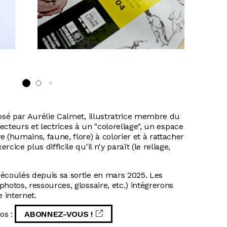
CC B
de L
posé par Aurélie Calmet, illustratrice membre du
s lecteurs et lectrices à un "coloreliage", un espace
 (humains, faune, flore) à colorier et à rattacher
ice plus difficile qu'il n'y paraît (le reliage,
 écoulés depuis sa sortie en mars 2025. Les
hotos, ressources, glossaire, etc.) intégrerons
 internet.
os :
ABONNEZ-VOUS !