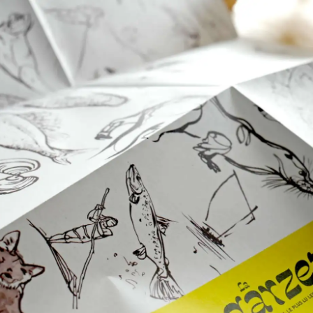
G
La Garzette
Le journal le plus lu les pieds dans
l'eau. Abonnez-vous !
N
La Newsletter
Les dernières nouvelles du Val de
Loire patrimoine mondial délivrées
directement dans votre boîte mail.