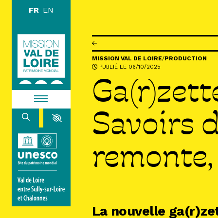
Aller au contenu principal
DÉCOUVR
MISSION VAL DE LOIRE
/
PRODUCTION
PUBLIÉ LE 06/10/2025
EXPLORE
Ga(r)zett
ARPENTE
Savoirs d
HABITER
remonte, 
AGENDA
ACTUALITÉS
RESSOURCES
ICONOTHÈQUE
LA MISSION VAL DE LOIRE
La nouvelle ga(r)ze