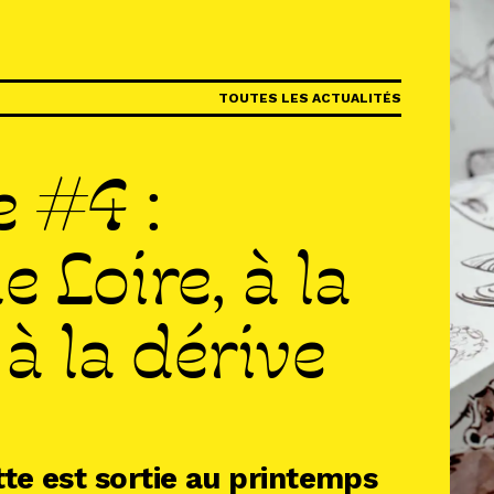
IR
TOUTES LES ACTUALITÉS
R
e #4 :
R
e Loire, à la
à la dérive
tte est sortie au printemps