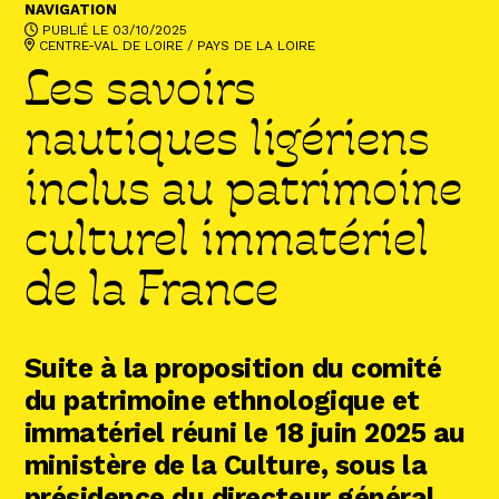
Abonnez-vous !
NAVIGATION
PUBLIÉ LE 03/10/2025
N
La Newsletter
CENTRE-VAL DE LOIRE
/
PAYS DE LA LOIRE
Les savoirs
Les dernières nouvelles du Val de Loire
patrimoine mondial délivrées directement
dans votre boîte mail.
nautiques ligériens
inclus au patrimoine
culturel immatériel
de la France
Suite à la proposition du comité
du patrimoine ethnologique et
immatériel réuni le 18 juin 2025 au
ministère de la Culture, sous la
présidence du directeur général