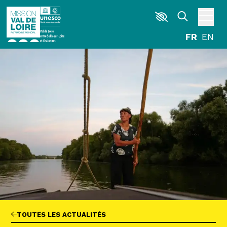
Aller au contenu principal
DÉCOUVRIR
EXPLORER
ARPENTER
HABITER
AGENDA
ACTUALITÉS
RESSOURCES
ICONOTHÈQUE
LA MISSION VAL DE LOIRE
G
La Garzette
TOUTES LES ACTUALITÉS
Le journal le plus lu les pieds dans l'eau.