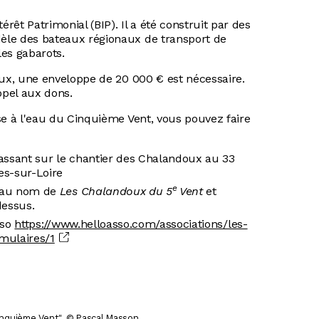
érêt Patrimonial (BIP). Il a été construit par des
èle des bateaux régionaux de transport de
es gabarots.
aux, une enveloppe de 20 000 € est nécessaire.
ppel aux dons.
se à l'eau du Cinquième Vent, vous pouvez faire
ssant sur le chantier des Chalandoux au 33
s-sur-Loire
e
é au nom de
Les Chalandoux du 5
Vent
et
dessus.
sso
https://www.helloasso.com/associations/les-
mulaires/1
inquième Vent". © Pascal Masson