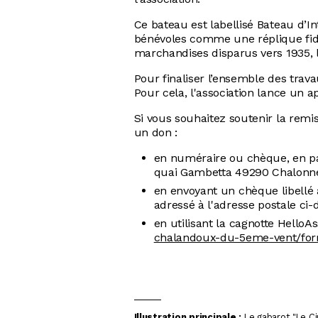
Ce bateau est labellisé Bateau d’Int
bénévoles comme une réplique fid
marchandises disparus vers 1935, l
Pour finaliser l’ensemble des trav
Pour cela, l'association lance un a
Si vous souhaitez soutenir la remi
un don :
en numéraire ou chèque, en pa
quai Gambetta 49290 Chalonne
en envoyant un chèque libell
adressé à l'adresse postale ci-
en utilisant la cagnotte HelloA
chalandoux-du-5eme-vent/for
Illustration principale :
Le gabarot "Le C