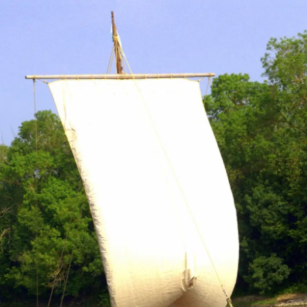
G
La Garzette
Le journal le plus lu les pieds dans
l'eau. Abonnez-vous !
N
La Newsletter
Les dernières nouvelles du Val de
Loire patrimoine mondial délivrées
directement dans votre boîte mail.