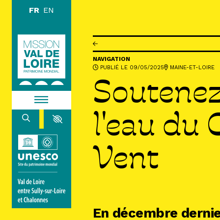
Aller au contenu principal
DÉCOUVR
NAVIGATION
PUBLIÉ LE 09/05/2025
MAINE-ET-LOIRE
EXPLORE
Soutenez
ARPENTE
l'eau du
HABITER
Vent
AGENDA
ACTUALITÉS
RESSOURCES
ICONOTHÈQUE
LA MISSION VAL DE LOIRE
En décembre dernier