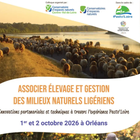
G
La Garzette
Le journal le plus lu les pieds dans
l'eau. Abonnez-vous !
N
La Newsletter
Les dernières nouvelles du Val de
Loire patrimoine mondial délivrées
directement dans votre boîte mail.