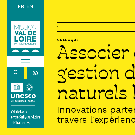
Aller au contenu principal
DÉCOUVR
COLLOQUE
Associer 
EXPLORE
gestion d
ARPENTE
HABITER
naturels 
Innovations parte
AGENDA
ACTUALITÉS
RESSOURCES
travers l'expérien
ICONOTHÈQUE
LA MISSION VAL DE LOIRE