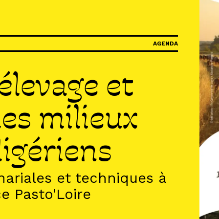
IR
AGENDA
élevage et
R
es milieux
R
ligériens
nariales et techniques à
ce Pasto'Loire