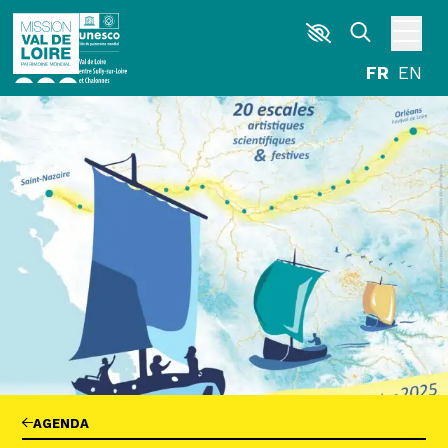
Aller au contenu principal
DÉCOUVRIR
EXPLORER
ARPENTER
HABITER
AGENDA
ACTUALITÉS
RESSOURCES
ICONOTHÈQUE
LA MISSION VAL DE LOIRE
G
La Garzette
AGENDA
Le journal le plus lu les pieds dans l'eau.