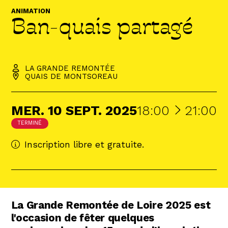
Abonnez-vous !
ANIMATION
Ban-quais partagé
N
La Newsletter
Les dernières nouvelles du Val de Loire
patrimoine mondial délivrées directement
dans votre boîte mail.
LA GRANDE REMONTÉE
QUAIS DE MONTSOREAU
À
MER.
10
SEPT.
2025
18:00
21:00
TERMINÉ
Inscription libre et gratuite.
La Grande Remontée de Loire 2025 est
l'occasion de fêter quelques