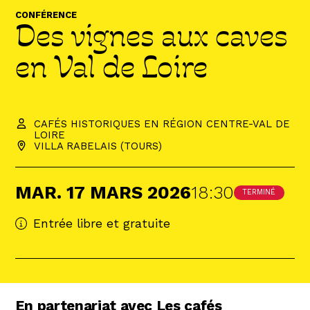
Abonnez-vous !
CONFÉRENCE
Des vignes aux caves
N
La Newsletter
Les dernières nouvelles du Val de Loire
en Val de Loire
patrimoine mondial délivrées directement
dans votre boîte mail.
CAFÉS HISTORIQUES EN RÉGION CENTRE-VAL DE
LOIRE
VILLA RABELAIS (TOURS)
MAR.
17
MARS
2026
18:30
TERMINÉ
Entrée libre et gratuite
En partenariat avec Les cafés