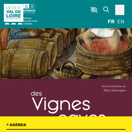
Aller au contenu principal
DÉCOUVRIR
EXPLORER
ARPENTER
HABITER
AGENDA
ACTUALITÉS
RESSOURCES
ICONOTHÈQUE
LA MISSION VAL DE LOIRE
G
La Garzette
AGENDA
Le journal le plus lu les pieds dans l'eau.