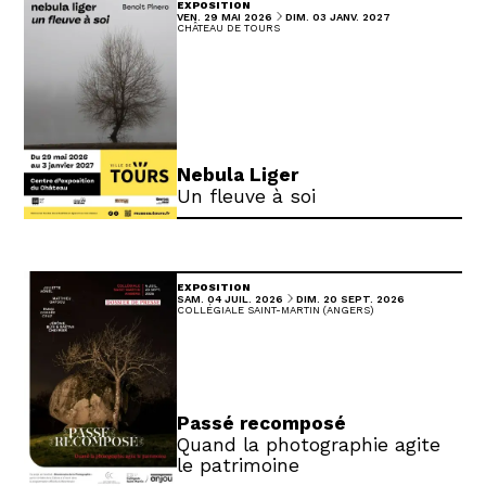
EXPOSITION
DU
AU
VENDREDI
MAI
DIMANCHE
JANVIER
VEN.
29
MAI
2026
DIM.
03
JANV.
2027
CHÂTEAU DE TOURS
Nebula Liger
Un fleuve à soi
EXPOSITION
DU
AU
SAMEDI
JUILLET
DIMANCHE
SEPTEMBRE
SAM.
04
JUIL.
2026
DIM.
20
SEPT.
2026
COLLÉGIALE SAINT-MARTIN (ANGERS)
Passé recomposé
Quand la photographie agite
le patrimoine