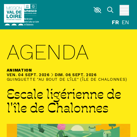
Aller au contenu principal
DÉCOUVRIR
AGENDA
EXPLORER
ARPENTER
ANIMATION
HABITER
DU
VENDREDI
SEPTEMBRE
AU
DIMANCHE
SEPTEMBRE
VEN.
04
SEPT.
2026
DIM.
06
SEPT.
2026
GUINGUETTE "AU BOUT DE L'ÎLE" (ÎLE DE CHALONNES)
Escale ligérienne de
AGENDA
ACTUALITÉS
RESSOURCES
l'île de Chalonnes
ICONOTHÈQUE
LA MISSION VAL DE LOIRE
G
La Garzette
Le journal le plus lu les pieds dans l'eau.