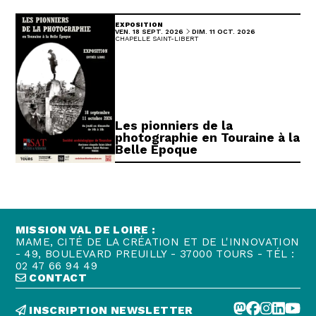
EXPOSITION
DU
AU
VENDREDI
SEPTEMBRE
DIMANCHE
OCTOBRE
VEN.
18
SEPT.
2026
DIM.
11
OCT.
2026
CHAPELLE SAINT-LIBERT
Les pionniers de la
photographie en Touraine à la
Belle Époque
MISSION VAL DE LOIRE :
MAME, CITÉ DE LA CRÉATION ET DE L'INNOVATION
- 49, BOULEVARD PREUILLY - 37000 TOURS - TÉL :
02 47 66 94 49
CONTACT
INSCRIPTION NEWSLETTER