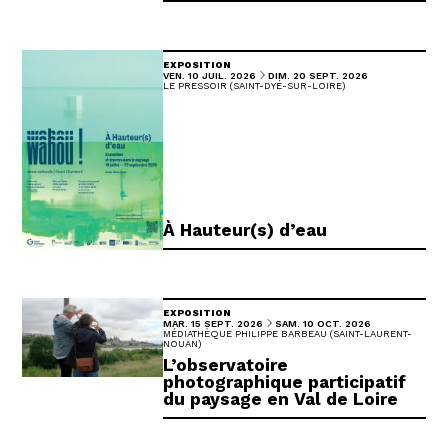
EXPOSITION
DU
AU
VENDREDI
JUILLET
DIMANCHE
SEPTEMBRE
VEN.
10
JUIL.
2026
DIM.
20
SEPT.
2026
LE PRESSOIR (SAINT-DYÉ-SUR-LOIRE)
À Hauteur(s) d’eau
EXPOSITION
DU
AU
MARDI
SEPTEMBRE
SAMEDI
OCTOBRE
MAR.
15
SEPT.
2026
SAM.
10
OCT.
2026
MÉDIATHÈQUE PHILIPPE BARBEAU (SAINT-LAURENT-
NOUAN)
L’observatoire
photographique participatif
du paysage en Val de Loire