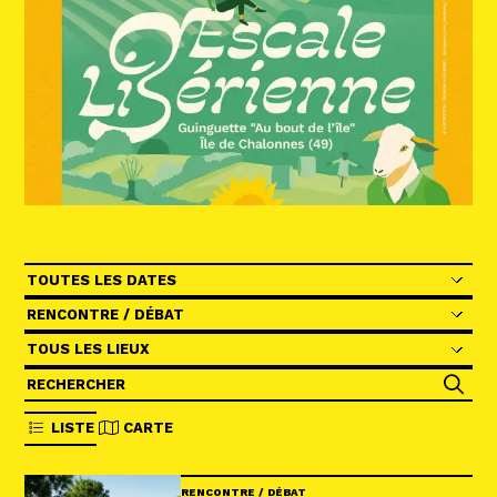
Abonnez-vous !
N
La Newsletter
Les dernières nouvelles du Val de Loire
patrimoine mondial délivrées directement
dans votre boîte mail.
Les périodes
Catégories
Lieu (field_evt_location)
Grouper le filtre des champs
LISTE
CARTE
RENCONTRE / DÉBAT