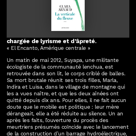
Abonnez-vous !
N
La Newsletter
Mettant en scène les enjeux politiques et
les aléas écosystémiques d’une
Les dernières nouvelles du Val de Loire
modernité “verte”, Clara Arnaud signe une
patrimoine mondial délivrées directement
dans votre boîte mail.
épopée familiale et chorale envoûtante,
chargée de lyrisme et d’âpreté.
« El Encanto, Amérique centrale »
Un matin de mai 2012, Suyapa, une militante
écologiste de la communauté lenchua, est
retrouvée dans son lit, le corps criblé de balles.
Sa mort brutale réunit ses trois filles, Marla,
Indira et Luisa, dans le village de montagne qui
les a vues naître, et que les deux aînées ont
quitté depuis dix ans. Pour elles, il ne fait aucun
doute que le mobile est politique : leur mère
dérangeait, elle a été réduite au silence. Un an
après les faits, l’ouverture du procès des
meurtriers présumés coïncide avec le lancement
de la construction d’un barrage hydroélectrique,