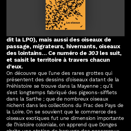
Abonnez-vous !
N
La Newsletter
Les Pays de la Loire ont leurs oiseaux
(près de deux cents espèces de nicheurs,
Les dernières nouvelles du Val de Loire
« les deux tiers de l’avifaune qui se
patrimoine mondial délivrées directement
dans votre boîte mail.
reproduit en France métropolitaine », nous
dit la LPO), mais aussi des oiseaux de
passage, migrateurs, hivernants, oiseaux
des lointains… Ce numéro de
303
les suit,
et saisit le territoire à travers chacun
d’eux.
On découvre que l’une des rares grottes qui
présentent des dessins d’oiseaux datant de la
Préhistoire se trouve dans la Mayenne ; qu’il
s’est longtemps fabriqué des pigeons-sifflets
dans la Sarthe ; que de nombreux oiseaux
nichent dans les collections du Frac des Pays de
la Loire. On se souvient que le commerce des
oiseaux exotiques fut une dimension importante
de l’histoire coloniale, on apprend que Donges