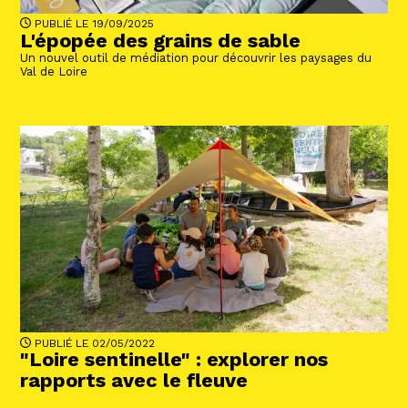
PUBLIÉ LE 19/09/2025
L'épopée des grains de sable
Un nouvel outil de médiation pour découvrir les paysages du
Val de Loire
PUBLIÉ LE 02/05/2022
"Loire sentinelle" : explorer nos
rapports avec le fleuve