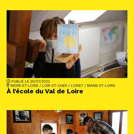
PUBLIÉ LE 25/01/2022
INDRE-ET-LOIRE
/
LOIR-ET-CHER
/
LOIRET
/
MAINE-ET-LOIRE
À l'école du Val de Loire