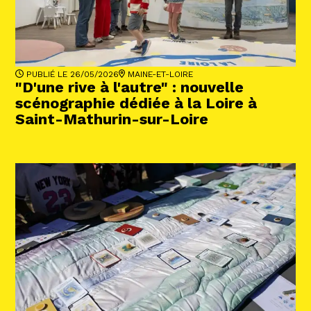
Abonnez-vous !
N
La Newsletter
Les dernières nouvelles du Val de Loire
patrimoine mondial délivrées directement
dans votre boîte mail.
PUBLIÉ LE 26/05/2026
MAINE-ET-LOIRE
"D'une rive à l'autre" : nouvelle
scénographie dédiée à la Loire à
Saint-Mathurin-sur-Loire