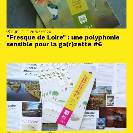
Abonnez-vous !
N
La Newsletter
Les dernières nouvelles du Val de Loire
patrimoine mondial délivrées directement
dans votre boîte mail.
PUBLIÉ LE 29/06/2026
"Fresque de Loire" : une polyphonie
sensible pour la ga(r)zette #6